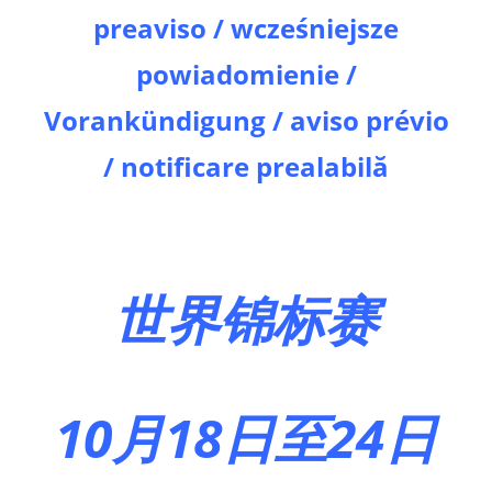
preaviso / wcześniejsze
powiadomienie /
Vorankündigung / aviso prévio
/ notificare prealabilă
世界锦标赛
10月18日至24日