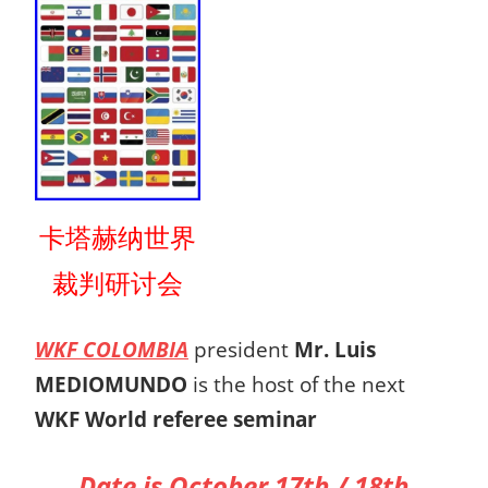
卡塔赫纳世界
裁判研讨会
WKF COLOMBIA
president
Mr. Luis
MEDIOMUNDO
is the host of the next
WKF World referee seminar
Date is October 17th / 18th