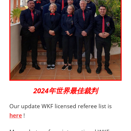
2024年世界最佳裁判
Our update WKF licensed referee list is
here
!