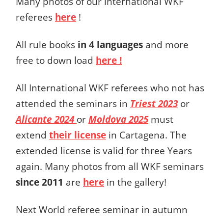
Many photos of our international WKF
referees
here
!
All rule books
in 4 languages
and more
free to down load
here !
All International WKF referees who not has
attended the seminars in
Triest 2023
or
Alicante 2024
or
Moldova 2025
must
extend
their license
in Cartagena. The
extended license is valid for three Years
again. Many photos from all WKF seminars
since 2011
are
here
in the gallery!
Next World referee seminar in autumn