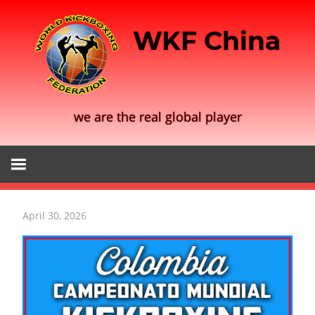
Skip
to
WKF China
content
we are the real global player
April 30, 2026