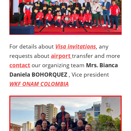
For details about
Visa invitations
, any
requests about
airport
transfer and more
contact
our organizing team
Mrs.
Bianca
Daniela BOHORQUEZ
,
Vice president
WKF ONAM COLOMBIA