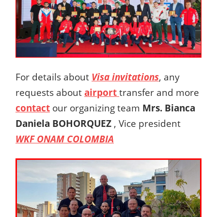
For details about
Visa invitations
, any
requests about
airport
transfer and more
contact
our organizing team
Mrs.
Bianca
Daniela BOHORQUEZ
,
Vice president
WKF ONAM COLOMBIA