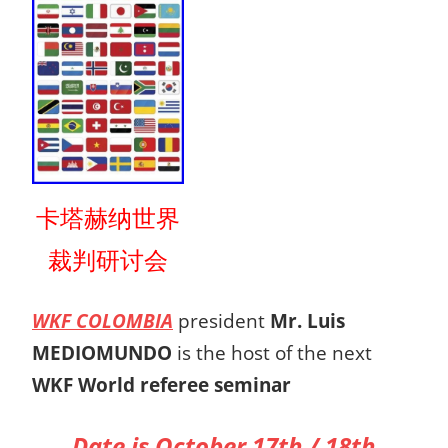
卡塔赫纳世界
裁判研讨会
WKF COLOMBIA
president
Mr. Luis
MEDIOMUNDO
is the host of the next
WKF World referee seminar
Date is October 17th / 18th