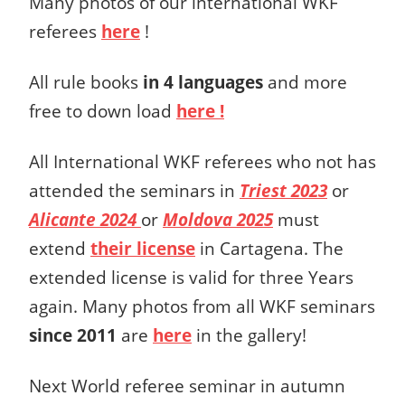
Many photos of our international WKF
referees
here
!
All rule books
in 4 languages
and more
free to down load
here !
All International WKF referees who not has
attended the seminars in
Triest 2023
or
Alicante 2024
or
Moldova 2025
must
extend
their license
in Cartagena. The
extended license is valid for three Years
again. Many photos from all WKF seminars
since 2011
are
here
in the gallery!
Next World referee seminar in autumn