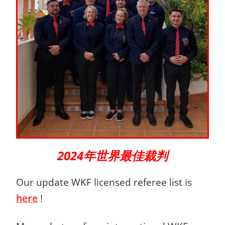
2024年世界最佳裁判
Our update WKF licensed referee list is
here
!