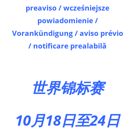
preaviso / wcześniejsze
powiadomienie /
Vorankündigung / aviso prévio
/ notificare prealabilă
世界锦标赛
10月18日至24日