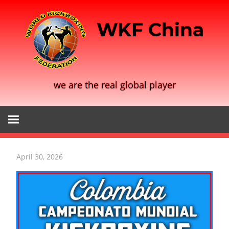
Skip
to
WKF China
content
we are the real global player
April 30, 2026