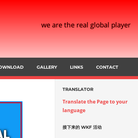
we are the real global player
OWNLOAD
GALLERY
LINKS
CONTACT
TRANSLATOR
Translate the Page to your
language
接下来的 WKF 活动