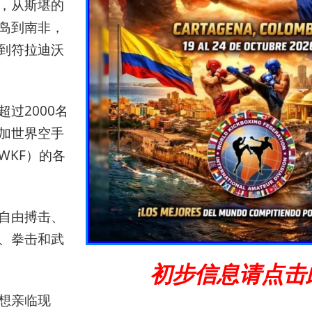
，从斯堪的
岛到南非，
到符拉迪沃
超过2000名
加世界空手
WKF）的各
自由搏击、
、拳击和武
初步信息请点击
想亲临现