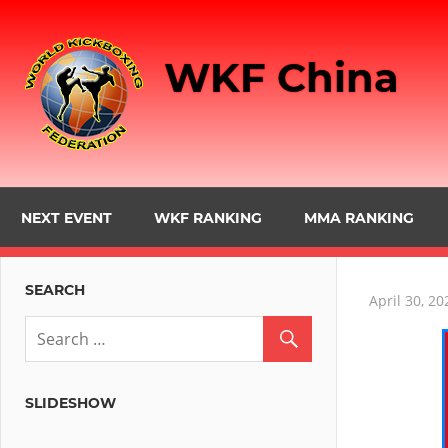
Skip
to
WKF China
content
NEXT EVENT
WKF RANKING
MMA RANKING
SEARCH
April 30, 20
SLIDESHOW