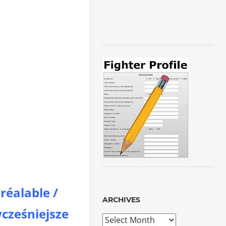
préalable /
ARCHIVES
cześniejsze
Archives