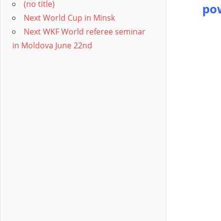
(no title)
pow
Next World Cup in Minsk
Next WKF World referee seminar
in Moldova June 22nd