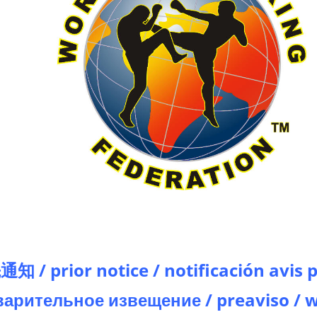
通知 /
prior notice / notificación avis 
арительное извещение / preaviso / w