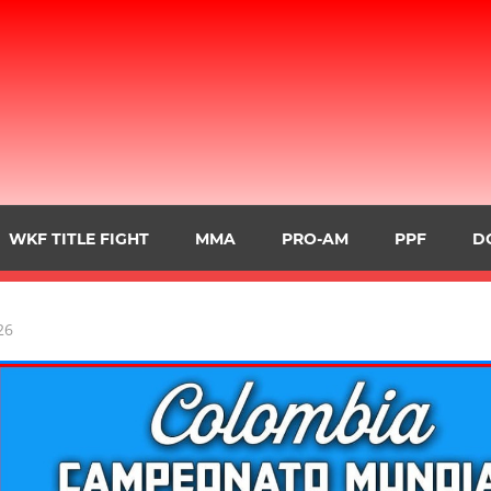
WKF TITLE FIGHT
MMA
PRO-AM
PPF
D
26