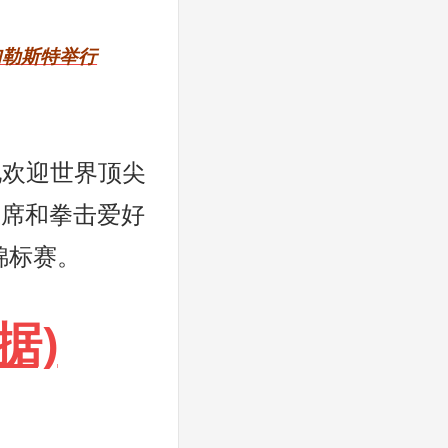
加勒斯特举行
地欢迎世界顶尖
主席和拳击爱好
锦标赛。
据)